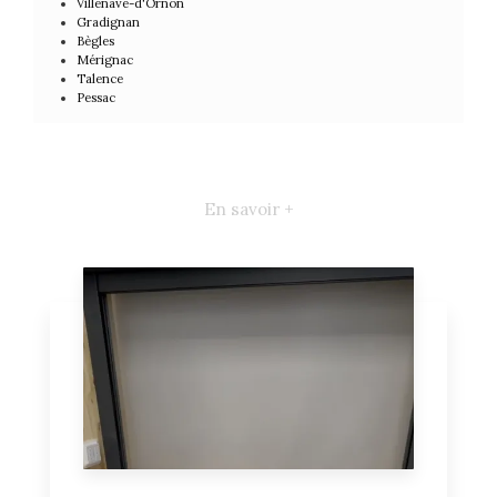
Villenave-d'Ornon
Gradignan
Bègles
Mérignac
Talence
Pessac
En savoir +