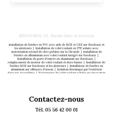
RENOVISOL 33 : Savoir-faire et services
installation de fenêtre en PVC avec aide de RGE et CEE sur Bordeaux et
les alentours
|
Installation de volet roulant en ITE solaire avec
motorisation néosol de chez pofalux sur la Gironde
|
installation de
fenêtre en alluminium avec volet roulant intégré sur bordeaux
|
Installation de porte d'entrée en Aluminium sur Bordeaux
|
remplacement de moteur de volet roulant et store banne
|
Installateur de
fenêtre RGE sur bordeaux et les alentours
|
Installateur de fenêtre en
aluminium sur villenave d’ornon
|
Isolation thermique par l’extérieur
dans sur Angoulême
|
Fournisseur de volet roulant solaire en rénovation
sur bègles
|
installateur de menuiserie K Line sur merignac
|
installation
de fenêtre en PVC avec aide de RGE et CEE sur Saint Talence et les
alentours
|
Entreprise de menuiserie RGE sur bordeaux et les alentours
|
Installateur de porte de garage enroulable en aluminium autour de moi
|
Professionnel de la rénovation énergétique de la menuiserie extérieure
sur bègles
|
Installation de porte d’entrée en Acier de marque SOLABAIE
Contactez-nous
sur bordeaux et les alentours
|
Installateur de volet roulant et battant à
Bordeaux
|
Installateur de moustiquaires verticales et latéral à Bordeaux
|
Isolation phonique et thermique des menuiserie extérieur sur bordeaux
|
installation de fenêtre en PVC avec aide de RGE et CEE sur Saint
Tél.
05 56 42 00 01
Médard en Jalles et les alentours
|
Fournisseur de fenêtre Solabaie sur