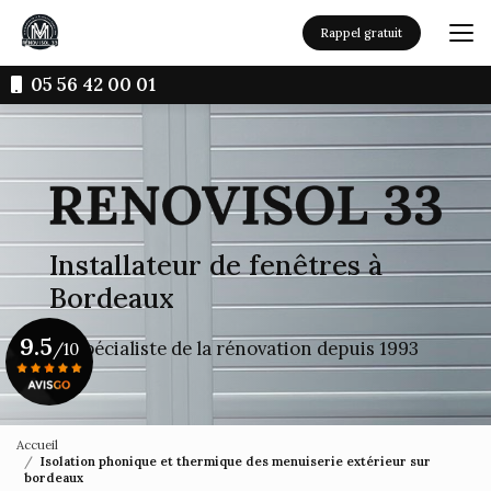
Aller
au
Rappel gratuit
contenu
principal
05 56 42 00 01
Installateur de fenêtres à
Bordeaux
9.5
Le spécialiste de la rénovation depuis 1993
/10
Voir le certificat
Accueil
Isolation phonique et thermique des menuiserie extérieur sur
bordeaux