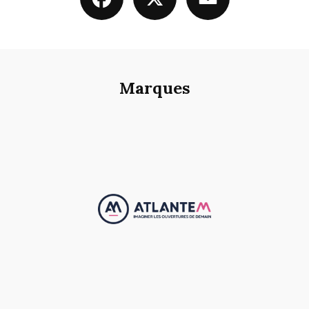
|
Fournisseur de fenêtre Solabaie sur bordeaux
|
Installation de baie
vitrée coulissante sur Bordeaux et les alentours
|
Meilleur isolation
thermique et phonique en changeant votre Porte d’entrée à un prix
moindre qu’une rénovation
|
Meilleur isolation thermique et phonique
en changeant vos fenêtres sur Bordeaux et les alentours
|
Installateur de
portail battant aluminium sur bordeaux
|
Menuisier pour la pose d'une
porte de garage latérale en pvc à Bordeaux
|
installation d'un portail
électrique en aluminium sur Bordeaux
|
Installation de volet roulant en
Marques
ITE solaire avec motorisation néosol de chez pofalux sur la Gironde
|
installateur de Pergolas bioclimatique design sur Pessac
|
Isolation
thermique par l’extérieur dans sur Angoulême
|
Fournisseur de porte de
garage sur bordeaux
|
Installateur de fenêtre RGE sur bordeaux et les
alentours
|
installation de fenêtre en bois sur Bordeaux
|
Installateur de
cuisine design howdens sur bordeaux
|
Installation de moustiquaire sur
Bordeaux et les alentours
|
Installateur de volet roulant et battant à
Bordeaux
|
installation de Pergolas toile en aluminium sur Mérignac et
les alentours
|
remplacement de moteur de volet roulant et store banne
|
installation de portail en aluminium sur Eysines
|
installateur RGE de
fenêtre en PVC sur Bordeaux
|
Porte palière blindée avec les normes A2P
sur bordeaux
|
Installateur de porte de garage enroulable en aluminium
autour de moi