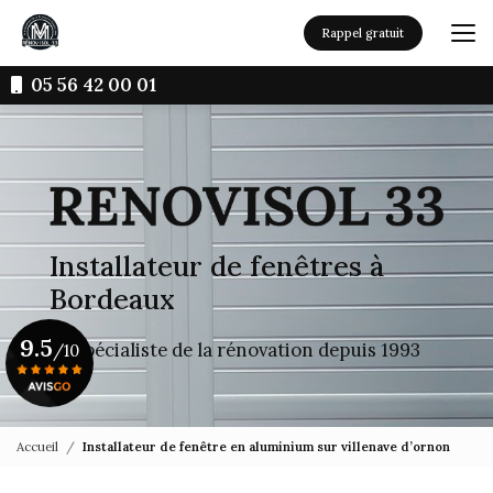
Aller
au
Rappel gratuit
contenu
principal
05 56 42 00 01
Installateur de fenêtres à
Bordeaux
9.5
Le spécialiste de la rénovation depuis 1993
/10
Voir le certificat
Accueil
Installateur de fenêtre en aluminium sur villenave d’ornon