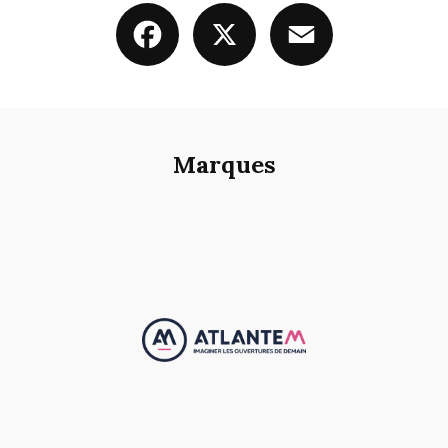
Installateur de cuisine design howdens sur bordeaux
|
installateur de
Facebook
X
Email
Pergolas bioclimatique design sur Pessac
|
Menuisier pour la pose d'une
porte de garage latérale en pvc à Bordeaux
|
installation de fenêtre en
alluminium avec volet roulant intégré sur Mérignac
|
Installation de
moustiquaire sur Bordeaux et les alentours
|
Installateur de porte de
garage enroulable en aluminium autour de moi
|
remplacement de
moteur de volet roulant et store banne
|
Fournisseur de fenêtre Solabaie
sur bordeaux
|
installateur de menuiserie K Line sur merignac
|
installation de fenêtre en alluminium avec volet roulant intégré sur
bordeaux
|
installation de fenêtre en aluminium sur Mérignac
|
Fournisseur de volet roulant solaire en rénovation sur bègles
|
Marques
Installation de porte d’entrée en Acier de marque SOLABAIE sur bordeaux
et les alentours
|
Installateur de portail coulissant aluminium sur
bordeaux
|
Entreprise de menuiserie RGE sur bordeaux et les alentours
|
Porte palière blindée avec les normes A2P sur bordeaux
|
installation
de fenêtre en PVC avec aide de RGE et CEE sur Saint Médard en Jalles et
les alentours
|
Fournisseur de porte de garage sur bordeaux
|
installateur en Isolation thermique par l’extérieur sur Bordeaux et les
alentours : ITE
|
dépannage et réparation de volet roulant sur Bordeaux
|
Fabricant de fenêtre en aluminium ou PVC ou bois sur bordeaux et les
alentours
|
installation de Pergolas toile en aluminium sur Mérignac et
les alentours
|
installateur RGE de fenêtre en PVC sur Bordeaux
|
Installation de porte d'entrée en Bois sur Bordeaux
|
Installateur de volet
roulant et battant à Bordeaux