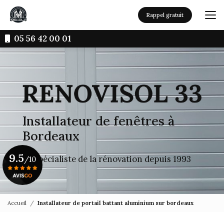
Aller
au
Rappel gratuit
contenu
principal
05 56 42 00 01
Installateur de fenêtres à
Bordeaux
9.5
Le spécialiste de la rénovation depuis 1993
/10
Voir le certificat
Accueil
Installateur de portail battant aluminium sur bordeaux