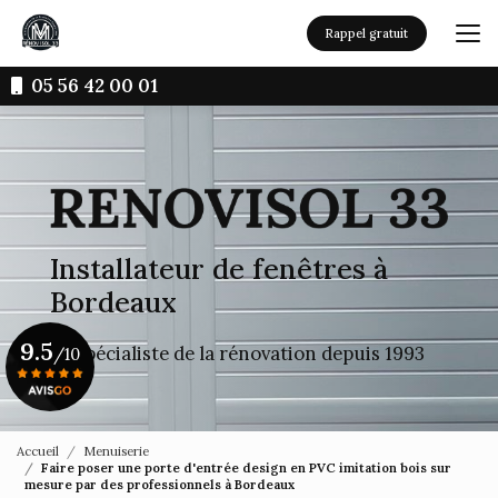
Aller
au
Rappel gratuit
contenu
principal
05 56 42 00 01
Installateur de fenêtres à
Bordeaux
9.5
Le spécialiste de la rénovation depuis 1993
/10
Voir le certificat
Accueil
Menuiserie
Faire poser une porte d'entrée design en PVC imitation bois sur
mesure par des professionnels à Bordeaux