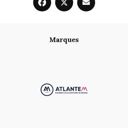
aluminium sur villenave d’ornon
|
Isolation phonique et thermique des
menuiserie extérieur sur bordeaux
|
Installateur de cuisine Howdens sur
bordeaux et les alentours
|
remplacement de moteur de volet roulant et
store banne
|
Installateur de store banne sur mesure sur Bordeaux
|
Isolation thermique par l’extérieur dans le médoc
|
Fournisseur de
fenêtre Solabaie sur bordeaux
|
installation de Pergolas toile en
aluminium sur Bordeaux et les alentours
|
Entreprise de menuiserie RGE
sur bordeaux et les alentours
|
Professionnel de la rénovation
énergétique de la menuiserie extérieure sur bègles
|
Installateur de
Marques
moustiquaires verticales et latéral à Bordeaux
|
installation de fenêtre en
PVC avec aide de RGE et CEE sur Saint Pessac et les alentours
|
Installation de porte d'entrée en Bois sur Bordeaux
|
Fournisseur de
porte de garage sur bordeaux
|
installation de fenêtre en PVC avec aide
de RGE et CEE sur Saint Talence et les alentours
|
installation de fenêtre
en bois sur Bordeaux
|
dépannage et réparation de volet roulant sur
Bordeaux
|
installation de fenêtre en alluminium avec volet roulant
intégré sur Mérignac
|
Installateur de porte de garage enroulable en
aluminium autour de moi
|
Soyez aux normes avec nos portes palières, en
associant aussi sécurité avec notre blindage sur Bordeaux et les alentours
|
installation de fenêtre en PVC avec aide de RGE et CEE sur Bordeaux
et les alentours
|
Installateur de portail battant aluminium sur bordeaux