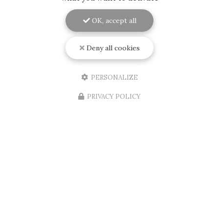
OK, accept all
Deny all cookies
PERSONALIZE
PRIVACY POLICY
06/08/2026
Installation d'une porte d'entrée
d'appartement aux normes A2P et BP1
et blindée sur Mérignac
RENOVISOL 33
, votre expert en menuiserie à
Bordeaux et ses environs, est fier d'annoncer
l'installation récente d'une
porte d'entrée
d'appartement
aux normes…
Toute l'actualité