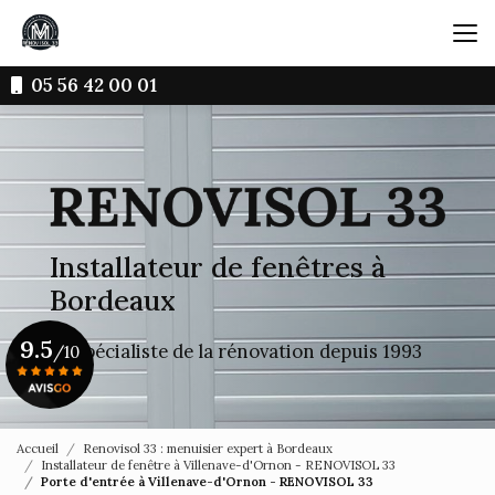
Aller
au
contenu
principal
05 56 42 00 01
Installateur de fenêtres à
Bordeaux
9.5
Le spécialiste de la rénovation depuis 1993
/10
Voir le certificat
Accueil
Renovisol 33 : menuisier expert à Bordeaux
Installateur de fenêtre à Villenave-d'Ornon - RENOVISOL 33
Porte d'entrée à Villenave-d'Ornon - RENOVISOL 33