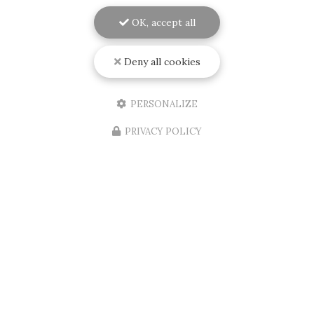
06/08/2026
OK, accept all
Installation d'une porte d'entrée
d'appartement aux normes A2P et BP1
et blindée sur Mérignac
Deny all cookies
RENOVISOL 33
, votre expert en menuiserie à
Bordeaux et ses environs, est fier d'annoncer
PERSONALIZE
l'installation récente d'une
porte d'entrée
d'appartement
aux normes…
PRIVACY POLICY
Toute l'actualité