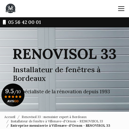
Aller
au
contenu
principal
05 56 42 00 01
Installateur de fenêtres à
Bordeaux
9.5
Le spécialiste de la rénovation depuis 1993
/10
Voir le certificat
Accueil
Renovisol 33 : menuisier expert à Bordeaux
Installateur de fenêtre à Villenave-d'Ornon - RENOVISOL 33
Entreprise menuiserie à Villenave-d'Ornon - RENOVISOL 33