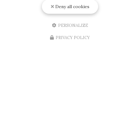
Deny all cookies
PERSONALIZE
PRIVACY POLICY
06/08/2026
Installation d'une porte d'entrée
d'appartement aux normes A2P et BP1
et blindée sur Mérignac
RENOVISOL 33
, votre expert en menuiserie à
Bordeaux et ses environs, est fier d'annoncer
l'installation récente d'une
porte d'entrée
d'appartement
aux normes…
Toute l'actualité