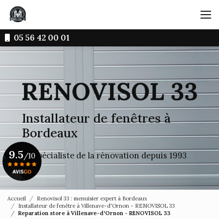
Aller
au
contenu
principal
05 56 42 00 01
Installateur de fenêtres à
Bordeaux
9.5
Le spécialiste de la rénovation depuis 1993
/10
Voir le certificat
Accueil
Renovisol 33 : menuisier expert à Bordeaux
Installateur de fenêtre à Villenave-d'Ornon - RENOVISOL 33
Reparation store à Villenave-d'Ornon - RENOVISOL 33