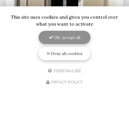
This site uses cookies and gives you control over
what you want to activate
OK, accept all
Deny all cookies
18/06/2026
Pose de volets battants à Bordeaux
PERSONALIZE
*/
RENOVISOL 33 réalise la pose de volets
battants à Bordeaux et en Gironde.
Alliant
PRIVACY POLICY
tradition et performance, le volet battant reste la
solution de fermeture préférée des…
Toute l'actualité