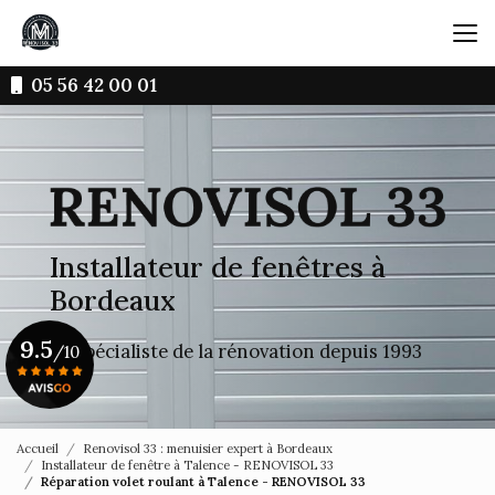
Aller
au
contenu
principal
05 56 42 00 01
Installateur de fenêtres à
Bordeaux
9.5
Le spécialiste de la rénovation depuis 1993
/10
Voir le certificat
Accueil
Renovisol 33 : menuisier expert à Bordeaux
Installateur de fenêtre à Talence - RENOVISOL 33
Réparation volet roulant à Talence - RENOVISOL 33