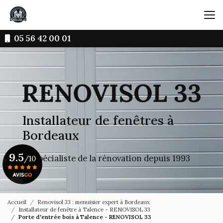
Aller
au
contenu
principal
05 56 42 00 01
Installateur de fenêtres à
Bordeaux
9.5
Le spécialiste de la rénovation depuis 1993
/10
Voir le certificat
Accueil
Renovisol 33 : menuisier expert à Bordeaux
Installateur de fenêtre à Talence - RENOVISOL 33
Porte d'entrée bois à Talence - RENOVISOL 33