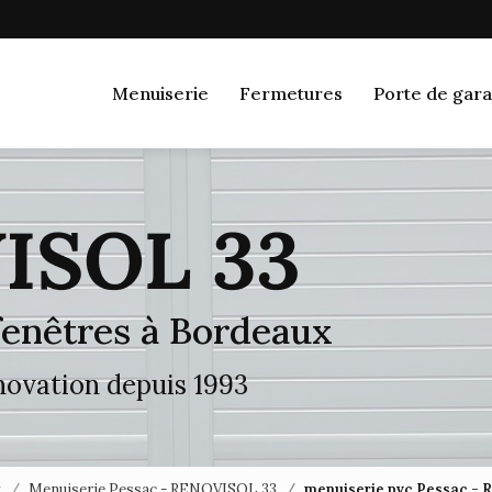
Navigation
Menuiserie
Fermetures
Porte de gara
 fenêtres à Bordeaux
énovation depuis 1993
x
Menuiserie Pessac - RENOVISOL 33
menuiserie pvc Pessac -