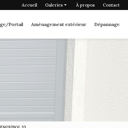
 secondaire
Accueil
Galeries
À propos
Contact
Menuiserie
ge/Portail
Aménagement extérieur
Dépannage
Fermetures
Porte de garage/Portail
Aménagement extérieur
Dépannage
 RENOVISOL 33