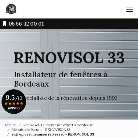
Aller
au
contenu
principal
05 56 42 00 01
Installateur de fenêtres à
Bordeaux
9.5
Le spécialiste de la rénovation depuis 1993
/10
Voir le certificat
Accueil
Renovisol 33 : menuisier expert à Bordeaux
Menuiserie Pessac - RENOVISOL 33
entreprise menuiserie Pessac - RENOVISOL 33