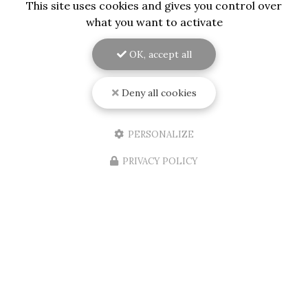
This site uses cookies and gives you control over
what you want to activate
OK, accept all
09/08/2026
Deny all cookies
Installation d'un store banne
électrique au Bouscat
Découvrez l'expertise de RENOVISOL 33 en
PERSONALIZE
GirondeSituée au cœur de
Bordeaux
, l'entreprise
RENOVISOL 33
est votre partenaire de confiance
PRIVACY POLICY
pour tous vos projets de…
Toute l'actualité