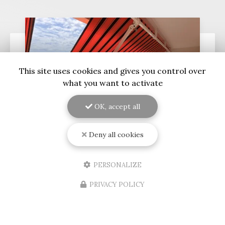
This site uses cookies and gives you control over
what you want to activate
OK, accept all
Deny all cookies
09/08/2026
Installation d'un store banne
PERSONALIZE
électrique au Bouscat
PRIVACY POLICY
Découvrez l'expertise de RENOVISOL 33 en
GirondeSituée au cœur de
Bordeaux
, l'entreprise
RENOVISOL 33
est votre partenaire de confiance
pour tous vos projets de…