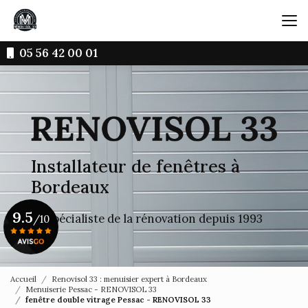
Aller
au
contenu
principal
05 56 42 00 01
Installateur de fenêtres à
Bordeaux
9.5
Le spécialiste de la rénovation depuis 1993
/10
Voir le certificat
Accueil
Renovisol 33 : menuisier expert à Bordeaux
Menuiserie Pessac - RENOVISOL 33
fenêtre double vitrage Pessac - RENOVISOL 33