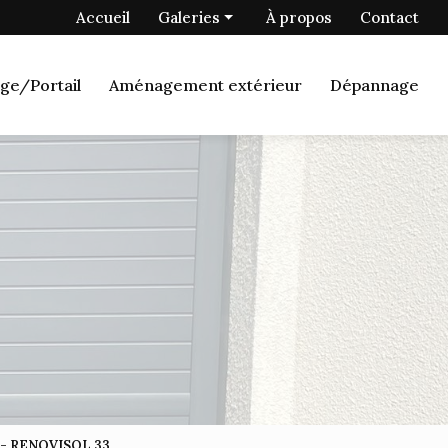
 secondaire
Accueil
Galeries
À propos
Contact
Menuiserie
ge/Portail
Aménagement extérieur
Dépannage
Fermetures
Porte de garage/Portail
Aménagement extérieur
Dépannage
c - RENOVISOL 33