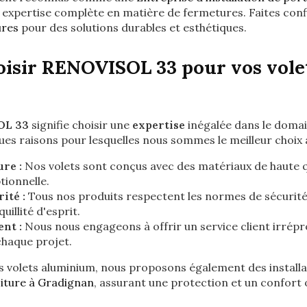
e expertise complète en matière de fermetures. Faites con
ures
pour des solutions durables et esthétiques.
isir RENOVISOL 33 pour vos vole
OL 33
signifie choisir une
expertise
inégalée dans le domai
ues raisons pour lesquelles nous sommes le meilleur choix 
re :
Nos volets sont conçus avec des matériaux de haute q
tionnelle.
ité :
Tous nos produits respectent les normes de sécurité 
uillité d'esprit.
nt :
Nous nous engageons à offrir un service client irrépro
chaque projet.
 volets aluminium, nous proposons également des install
oiture à Gradignan
, assurant une protection et un confort