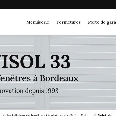
Navigation
Menuiserie
Fermetures
Porte de gara
 fenêtres à Bordeaux
énovation depuis 1993
x
Installateur de fenêtre à Gradignan - RENOVISOL 33
Volet alu