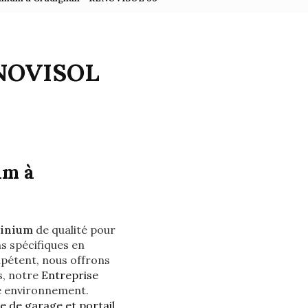
ENOVISOL
um à
minium
de qualité pour
s spécifiques en
étent, nous offrons
s, notre
Entreprise
re environnement.
te de garage et portail
,