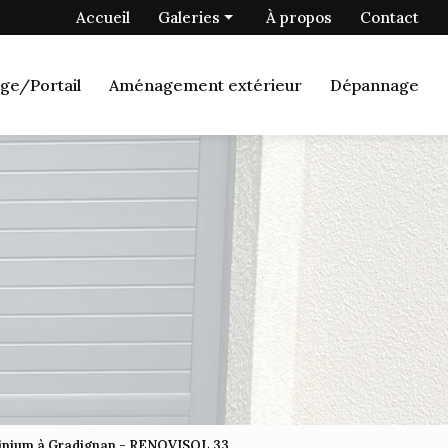
 secondaire
Accueil
Galeries
À propos
Contact
Menuiserie
ge/Portail
Aménagement extérieur
Dépannage
Fermetures
Porte de garage/Portail
Aménagement extérieur
Dépannage
minium à Gradignan - RENOVISOL 33