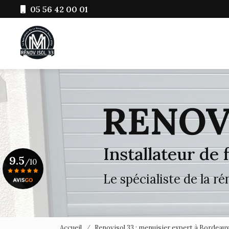
Aller
05 56 42 00 01
au
Navigation principale
contenu
principal
Installateur de
9.5
/10
Le spécialiste de la r
Voir le certificat
Accueil
Renovisol 33 : menuisier expert à Bordeau