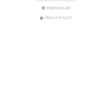
d'appartement
aux normes…
PERSONALIZE
Toute l'actualité
PRIVACY POLICY
Menuisier à Bordeaux
Installateur de fenêtres à Bordeaux