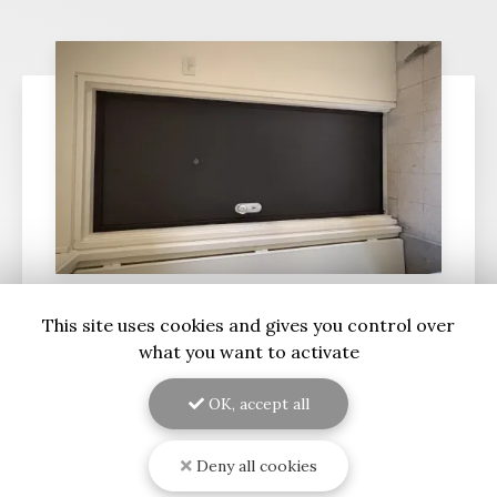
This site uses cookies and gives you control over
06/08/2026
what you want to activate
Installation d'une porte d'entrée
d'appartement aux normes A2P et BP1
OK, accept all
et blindée sur Mérignac
RENOVISOL 33
, votre expert en menuiserie à
Bordeaux et ses environs, est fier d'annoncer
Deny all cookies
l'installation récente d'une
porte d'entrée