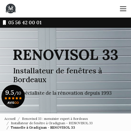
Aller
au
contenu
principal
05 56 42 00 01
Installateur de fenêtres à
Bordeaux
9.5
Le spécialiste de la rénovation depuis 1993
/10
Voir le certificat
Accueil
Renovisol 33 : menuisier expert à Bordeaux
Installateur de fenêtre à Gradignan - RENOVISOL 33
Tonnelle à Gradignan - RENOVISOL 33