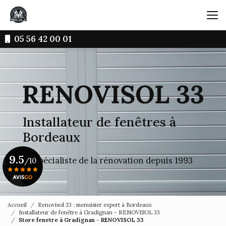
Aller
au
contenu
principal
05 56 42 00 01
Installateur de fenêtres à
Bordeaux
9.5
Le spécialiste de la rénovation depuis 1993
/10
Voir le certificat
Accueil
Renovisol 33 : menuisier expert à Bordeaux
Installateur de fenêtre à Gradignan - RENOVISOL 33
Store fenetre à Gradignan - RENOVISOL 33