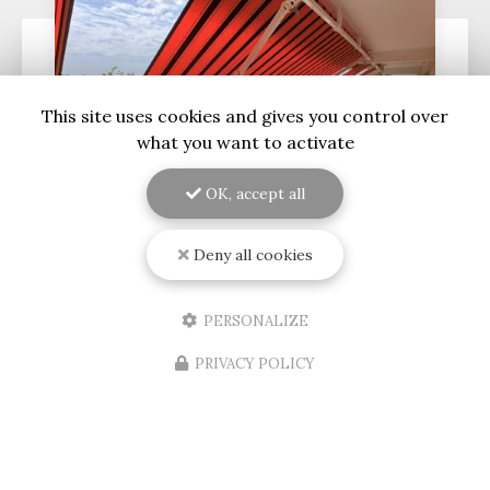
This site uses cookies and gives you control over
what you want to activate
OK, accept all
Deny all cookies
09/08/2026
Installation d'un store banne
PERSONALIZE
électrique au Bouscat
Découvrez l'expertise de RENOVISOL 33 en
PRIVACY POLICY
GirondeSituée au cœur de
Bordeaux
, l'entreprise
RENOVISOL 33
est votre partenaire de confiance
pour tous vos projets de…
Toute l'actualité