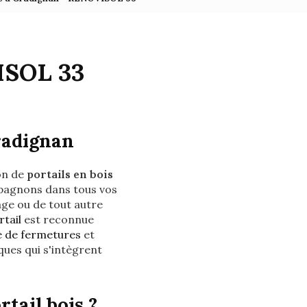
ISOL 33
radignan
ion de
portails en bois
pagnons dans tous vos
age ou de tout autre
rtail
est reconnue
e de fermetures
et
ues qui s'intègrent
tail bois ?