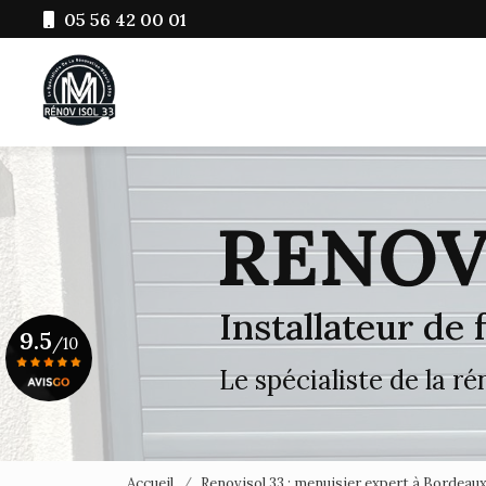
Aller
05 56 42 00 01
au
Navigation principale
contenu
principal
Installateur de
9.5
/10
Le spécialiste de la r
Voir le certificat
Accueil
Renovisol 33 : menuisier expert à Bordeau