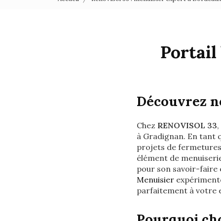
Portai
Découvrez no
Chez
RENOVISOL 33
,
à Gradignan. En tant 
projets de fermetures 
élément de menuiseri
pour son savoir-faire 
Menuisier
expérimenté,
parfaitement à votre
Pourquoi cho