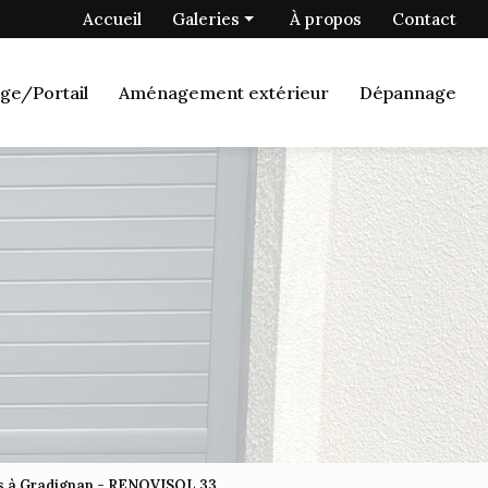
 secondaire
Accueil
Galeries
À propos
Contact
Menuiserie
ge/Portail
Aménagement extérieur
Dépannage
Fermetures
Porte de garage/Portail
Aménagement extérieur
Dépannage
is à Gradignan - RENOVISOL 33