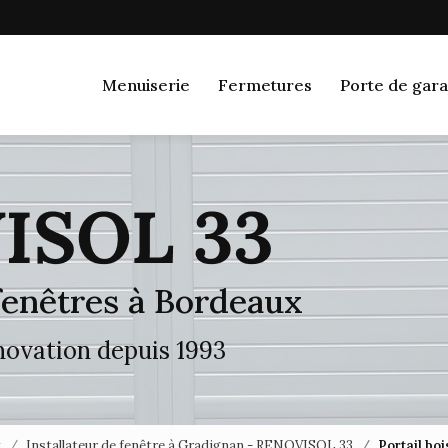
Navigation
Menuiserie
Fermetures
Porte de gara
 fenêtres à Bordeaux
énovation depuis 1993
x
Installateur de fenêtre à Gradignan - RENOVISOL 33
Portail bo