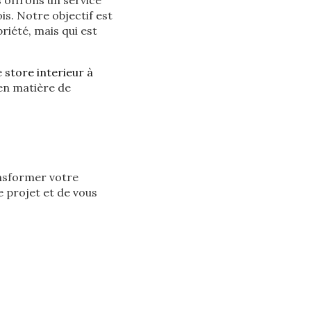
 offrons un service
ois. Notre objectif est
riété, mais qui est
e
store interieur à
 en matière de
nsformer votre
e projet et de vous