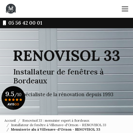
Aller
au
contenu
principal
05 56 42 00 01
Installateur de fenêtres à
Bordeaux
9.5
Le spécialiste de la rénovation depuis 1993
/10
Voir le certificat
Accueil
Renovisol 33 : menuisier expert à Bordeaux
Installateur de fenêtre à Villenave-d'Ornon - RENOVISOL 33
Menuiserie alu à Villenave-d'Ornon - RENOVISOL 33