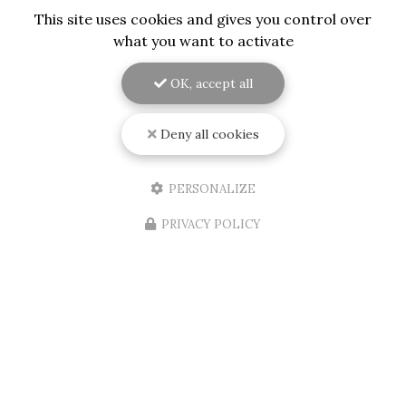
This site uses cookies and gives you control over
what you want to activate
OK, accept all
06/08/2026
Installation d'une porte d'entrée
Deny all cookies
d'appartement aux normes A2P et BP1
et blindée sur Mérignac
RENOVISOL 33
, votre expert en menuiserie à
PERSONALIZE
Bordeaux et ses environs, est fier d'annoncer
l'installation récente d'une
porte d'entrée
PRIVACY POLICY
d'appartement
aux normes…
Toute l'actualité