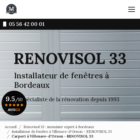
Aller
au
contenu
principal
05 56 42 00 01
Installateur de fenêtres à
Bordeaux
9.5
Le spécialiste de la rénovation depuis 1993
/10
Voir le certificat
Accueil
Renovisol 33 : menuisier expert à Bordeaux
Installateur de fenêtre à Villenave-d'Ornon - RENOVISOL 33
Carport à Villenave-d'Ornon - RENOVISOL 33