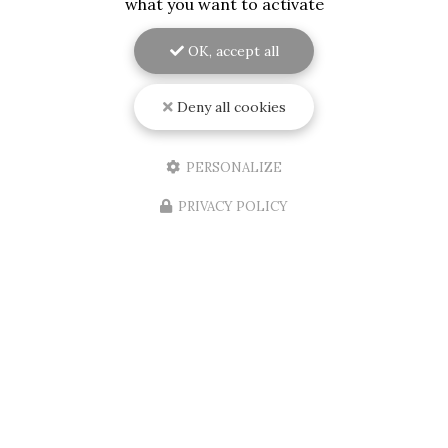
what you want to activate
OK, accept all
09/08/2026
Installation d'un store banne
Deny all cookies
électrique au Bouscat
Découvrez l'expertise de RENOVISOL 33 en
GirondeSituée au cœur de
Bordeaux
, l'entreprise
PERSONALIZE
RENOVISOL 33
est votre partenaire de confiance
pour tous vos projets de…
PRIVACY POLICY
Toute l'actualité