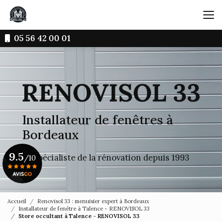
Aller
au
contenu
principal
05 56 42 00 01
Installateur de fenêtres à
Bordeaux
9.5
Le spécialiste de la rénovation depuis 1993
/10
Voir le certificat
Accueil
Renovisol 33 : menuisier expert à Bordeaux
Installateur de fenêtre à Talence - RENOVISOL 33
Store occultant à Talence - RENOVISOL 33