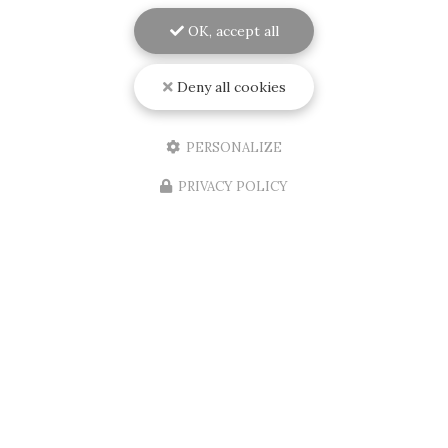
OK, accept all
09/08/2026
Installation d'un store banne
électrique au Bouscat
Deny all cookies
Découvrez l'expertise de RENOVISOL 33 en
GirondeSituée au cœur de
Bordeaux
, l'entreprise
PERSONALIZE
RENOVISOL 33
est votre partenaire de confiance
pour tous vos projets de…
PRIVACY POLICY
Toute l'actualité