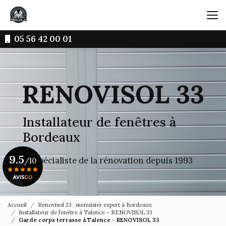
Aller
au
contenu
principal
05 56 42 00 01
Installateur de fenêtres à
Bordeaux
9.5
Le spécialiste de la rénovation depuis 1993
/10
Voir le certificat
Accueil
Renovisol 33 : menuisier expert à Bordeaux
Installateur de fenêtre à Talence - RENOVISOL 33
Garde corps terrasse à Talence - RENOVISOL 33