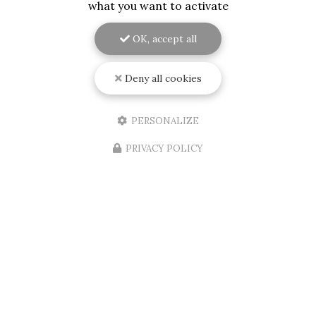
what you want to activate
OK, accept all
Deny all cookies
PERSONALIZE
PRIVACY POLICY
06/08/2026
Installation d'une porte d'entrée
d'appartement aux normes A2P et BP1
et blindée sur Mérignac
RENOVISOL 33
, votre expert en menuiserie à
Bordeaux et ses environs, est fier d'annoncer
l'installation récente d'une
porte d'entrée
d'appartement
aux normes…