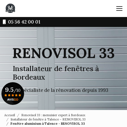
Aller
au
contenu
principal
05 56 42 00 01
Installateur de fenêtres à
Bordeaux
9.5
Le spécialiste de la rénovation depuis 1993
/10
Voir le certificat
Accueil
Renovisol 33 : menuisier expert à Bordeaux
Installateur de fenêtre à Talence - RENOVISOL 33
Fenêtre aluminium à Talence - RENOVISOL 33