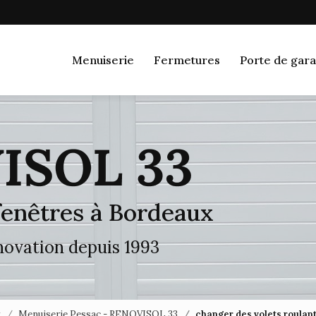
Navigation
Menuiserie
Fermetures
Porte de gara
 fenêtres à Bordeaux
énovation depuis 1993
x
Menuiserie Pessac - RENOVISOL 33
changer des volets roula