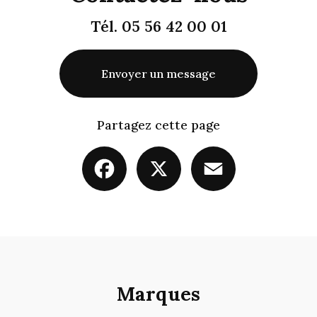
Tél.
05 56 42 00 01
Envoyer un message
Partagez cette page
Facebook
X
Email
Marques