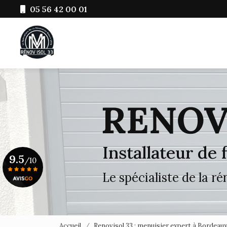
Aller
05 56 42 00 01
au
Navigation principale
contenu
principal
Installateur de
9.5
/10
Le spécialiste de la r
Voir le certificat
Accueil
Renovisol 33 : menuisier expert à Bordeau