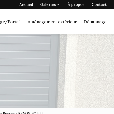
 secondaire
Accueil
Galeries
À propos
Contact
Menuiserie
ge/Portail
Aménagement extérieur
Dépannage
Fermetures
Porte de garage/Portail
Aménagement extérieur
Dépannage
nts Pessac - RENOVISOL 33