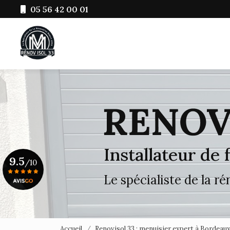
Aller
05 56 42 00 01
au
Navigation principale
contenu
principal
Installateur de
9.5
/10
Le spécialiste de la r
Voir le certificat
Accueil
Renovisol 33 : menuisier expert à Bordeau