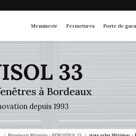
Navigation
Menuiserie
Fermetures
Porte de gara
 fenêtres à Bordeaux
énovation depuis 1993
x
Menuiserie Mérignac - RENOVISOL 33
store velux Mérignac 