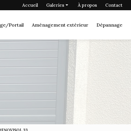
 secondaire
Accueil
Galeries
À propos
Contact
Menuiserie
ge/Portail
Aménagement extérieur
Dépannage
Fermetures
Porte de garage/Portail
Aménagement extérieur
Dépannage
- RENOVISOL 33