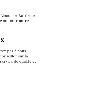
 Libourne, Bordeaux,
c
ou toute autre
ux
itez pas à nous
onseiller sur la
ervice de qualité et