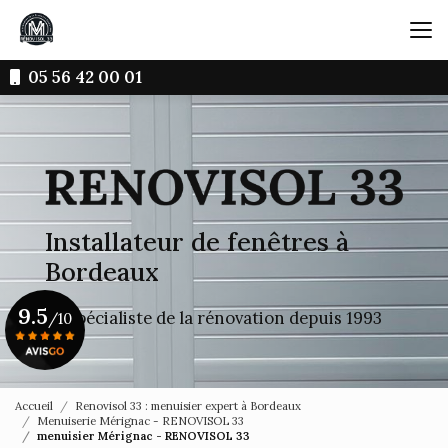
Aller
au
contenu
principal
05 56 42 00 01
Installateur de fenêtres à
Bordeaux
9.5
Le spécialiste de la rénovation depuis 1993
/10
Voir le certificat
Accueil
Renovisol 33 : menuisier expert à Bordeaux
Menuiserie Mérignac - RENOVISOL 33
menuisier Mérignac - RENOVISOL 33