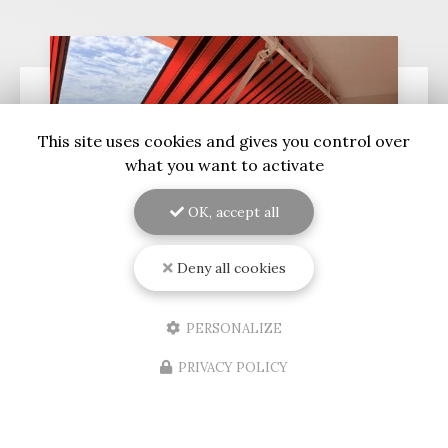
This site uses cookies and gives you control over
what you want to activate
OK, accept all
Deny all cookies
09/08/2026
Installation d'un store banne
PERSONALIZE
électrique au Bouscat
PRIVACY POLICY
Découvrez l'expertise de RENOVISOL 33 en
GirondeSituée au cœur de
Bordeaux
, l'entreprise
RENOVISOL 33
est votre partenaire de confiance
pour tous vos projets de…