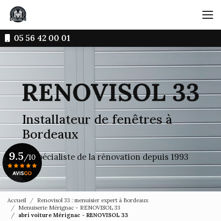
Aller
au
contenu
principal
05 56 42 00 01
Installateur de fenêtres à
Bordeaux
9.5
Le spécialiste de la rénovation depuis 1993
/10
Voir le certificat
Accueil
Renovisol 33 : menuisier expert à Bordeaux
Menuiserie Mérignac - RENOVISOL 33
abri voiture Mérignac - RENOVISOL 33