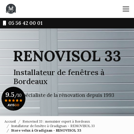
Aller
au
contenu
principal
05 56 42 00 01
Installateur de fenêtres à
Bordeaux
9.5
Le spécialiste de la rénovation depuis 1993
/10
Voir le certificat
Accueil
Renovisol 33 : menuisier expert à Bordeaux
Installateur de fenêtre à Gradignan - RENOVISOL 33
Store velux à Gradignan - RENOVISOL 33