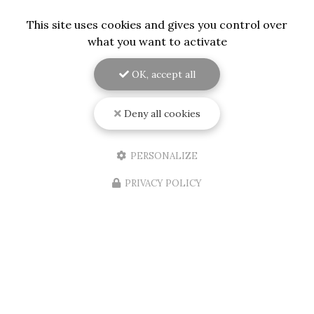
This site uses cookies and gives you control over
what you want to activate
OK, accept all
06/08/2026
Installation d'une porte d'entrée
Deny all cookies
d'appartement aux normes A2P et BP1
et blindée sur Mérignac
PERSONALIZE
RENOVISOL 33
, votre expert en menuiserie à
Bordeaux et ses environs, est fier d'annoncer
PRIVACY POLICY
l'installation récente d'une
porte d'entrée
d'appartement
aux normes…
Toute l'actualité