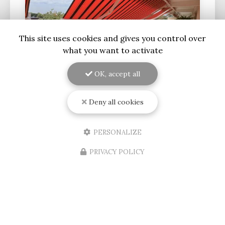
This site uses cookies and gives you control over
what you want to activate
OK, accept all
Deny all cookies
09/08/2026
Installation d'un store banne
électrique au Bouscat
PERSONALIZE
Découvrez l'expertise de RENOVISOL 33 en
PRIVACY POLICY
GirondeSituée au cœur de
Bordeaux
, l'entreprise
RENOVISOL 33
est votre partenaire de confiance
pour tous vos projets de…
Toute l'actualité