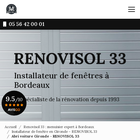
Aller
au
contenu
principal
05 56 42 00 01
Installateur de fenêtres à
Bordeaux
9.5
Le spécialiste de la rénovation depuis 1993
/10
Voir le certificat
Accueil
Renovisol 33 : menuisier expert à Bordeaux
Installateur de fenêtre en Gironde - RENOVISOL 33
Abri voiture Gironde - RENOVISOL 33