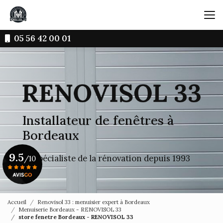
Aller
au
contenu
principal
05 56 42 00 01
Installateur de fenêtres à
Bordeaux
9.5
Le spécialiste de la rénovation depuis 1993
/10
Voir le certificat
Accueil
Renovisol 33 : menuisier expert à Bordeaux
Menuiserie Bordeaux - RENOVISOL 33
store fenetre Bordeaux - RENOVISOL 33