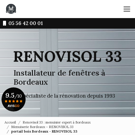
Aller
au
contenu
principal
05 56 42 00 01
Installateur de fenêtres à
Bordeaux
9.5
Le spécialiste de la rénovation depuis 1993
/10
Voir le certificat
Accueil
Renovisol 33 : menuisier expert à Bordeaux
Menuiserie Bordeaux - RENOVISOL 33
portail bois Bordeaux - RENOVISOL 33