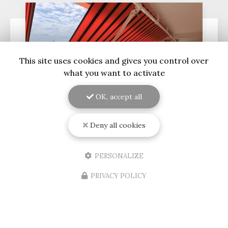
This site uses cookies and gives you control over
what you want to activate
OK, accept all
Deny all cookies
09/08/2026
Installation d'un store banne
PERSONALIZE
électrique au Bouscat
PRIVACY POLICY
Découvrez l'expertise de RENOVISOL 33 en
GirondeSituée au cœur de
Bordeaux
, l'entreprise
RENOVISOL 33
est votre partenaire de confiance
pour tous vos projets de…