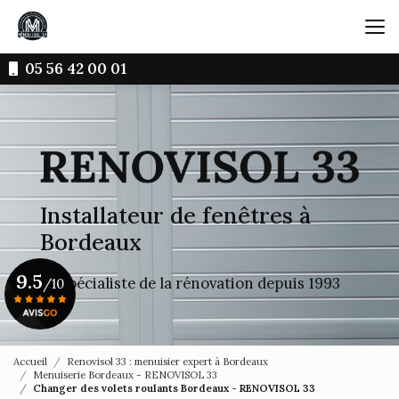
Aller
au
contenu
principal
05 56 42 00 01
Installateur de fenêtres à
Bordeaux
9.5
Le spécialiste de la rénovation depuis 1993
/10
Voir le certificat
Accueil
Renovisol 33 : menuisier expert à Bordeaux
Menuiserie Bordeaux - RENOVISOL 33
Changer des volets roulants Bordeaux - RENOVISOL 33