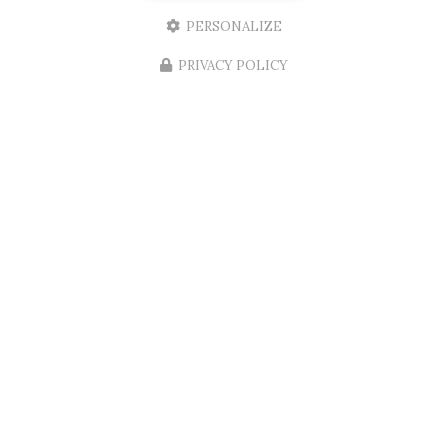
PERSONALIZE
06/08/2026
PRIVACY POLICY
Installation d'une porte d'entrée
d'appartement aux normes A2P et BP1
et blindée sur Mérignac
RENOVISOL 33
, votre expert en menuiserie à
Bordeaux et ses environs, est fier d'annoncer
l'installation récente d'une
porte d'entrée
d'appartement
aux normes…
Toute l'actualité