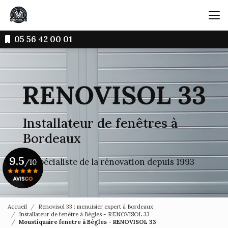
Aller
au
contenu
principal
05 56 42 00 01
Installateur de fenêtres à
Bordeaux
9.5
Le spécialiste de la rénovation depuis 1993
/10
Voir le certificat
Accueil
Renovisol 33 : menuisier expert à Bordeaux
Installateur de fenêtre à Bègles - RENOVISOL 33
Moustiquaire fenetre à Bègles - RENOVISOL 33