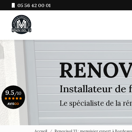
Aller
05 56 42 00 01
au
Navigation principale
contenu
principal
Installateur de
9.5
/10
Le spécialiste de la r
Voir le certificat
Accueil
Renovisol 33 : menuisier expert à Bordeau