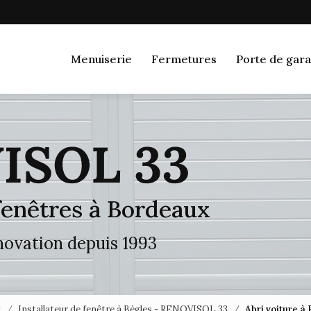
Navigation
Menuiserie
Fermetures
Porte de gara
 fenêtres à Bordeaux
énovation depuis 1993
x
Installateur de fenêtre à Bègles - RENOVISOL 33
Abri voiture 