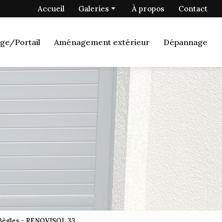
 secondaire
Accueil
Galeries
À propos
Contact
Menuiserie
ge/Portail
Aménagement extérieur
Dépannage
Fermetures
Porte de garage/Portail
Aménagement extérieur
Dépannage
à Bègles - RENOVISOL 33