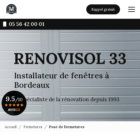
Aller
au
Rappel gratuit
contenu
principal
05 56 42 00 01
Installateur de fenêtres à
Bordeaux
9.5
Le spécialiste de la rénovation depuis 1993
/10
Voir le certificat
Accueil
Fermetures
Pose de fermetures