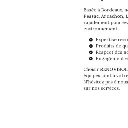
Basée à Bordeaux, n
Pessac
,
Arcachon
,
rapidement pour éva
environnement.
Expertise rec
Produits de qu
Respect des n
Engagement env
Choisir
RENOVISOL
équipes sont à vot
N'hésitez pas à nou
sur nos services.