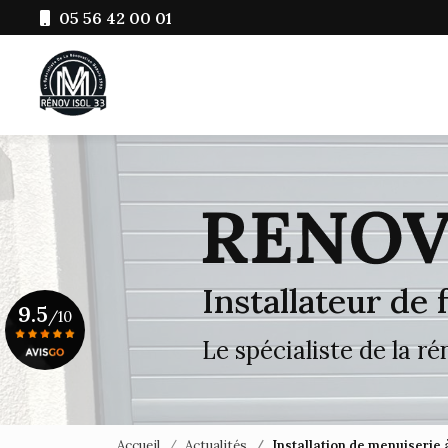
Aller
05 56 42 00 01
au
Navigation principale
contenu
principal
Installateur de
9.5
/10
Le spécialiste de la r
Voir le certificat
Accueil
Actualités
Installation de menuiserie