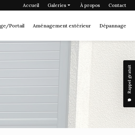
 secondaire
Accueil
Galeries
À propos
Contact
Menuiserie
ge/Portail
Aménagement extérieur
Dépannage
Fermetures
Porte de garage/Portail
Aménagement extérieur
Dépannage
Rappel gratuit