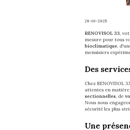
28-10-2025
RENOVISOL 33
, vo
mesure pour tous vos
bioclimatique
, d'u
menuisiers expérime
Des service
Chez RENOVISOL 33,
attentes en matière 
sectionnelles
, de
vo
Nous nous engageons
sécurité les plus stri
Une présenc