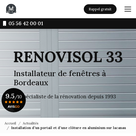
Aller
au
Rappel gratuit
contenu
principal
05 56 42 00 01
Installateur de fenêtres à
Bordeaux
9.5
Le spécialiste de la rénovation depuis 1993
/10
Voir le certificat
Accueil
Actualités
Installation d’un portail et d’une clôture en aluminium sur lacanau